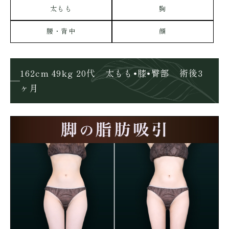
太もも
胸
腰・背中
顔
162cm 49kg 20代 太もも•膝•臀部 術後3
ヶ月