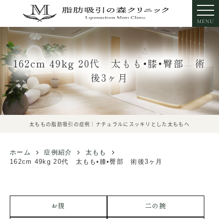
MENU
162cm 49kg 20代 太もも•膝•臀部 術
後3ヶ月
太ももの脂肪吸引の症例｜ナチュラルにスッキリとした太ももへ
ホーム
症例紹介
太もも
162cm 49kg 20代 太もも•膝•臀部 術後3ヶ月
お腹
二の腕