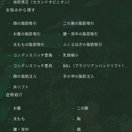
他院修正（セカンドオピニオン）
お悩みから探す
顔の脂肪吸引
二の腕の脂肪吸引
お腹の脂肪吸引
腰・背中の脂肪吸引
太ももの脂肪吸引
ふくらはぎの脂肪吸引
コンデンスリッチ豊胸
乳頭縮小
コンデンスリッチ豊尻
BBL（ブラジリアンバッドリフト）
顔の脂肪注入
手の甲の脂肪注入
糸リフト
症例紹介
お腹
二の腕
太もも
胸
腰・背中
顔