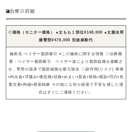
治療の詳細
◇価格（モニター価格） ●太もも１部位¥148,000 ●太腿全周
膝臀部¥478,000 別途麻酔代
施術名:ベイザー脂肪吸引 ◉この施術に関する情報 ◇治療概
要：ベイザー脂肪吸引 ベイザー波により脂肪組織を遊離さ
せ、専用の器具で脂肪細胞を吸引除去 ◇副作用(リスク) 疼痛
•内出血•浮腫み•倦怠感•頭痛•めまい•貧血•発熱•感染•凹凸•色
素沈着•拘縮•感覚鈍麻 その他にも何か経過で不安を感じた場
合はすぐにご連絡ください。